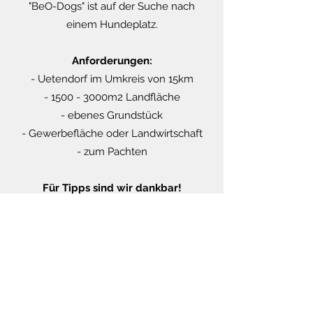
"BeO-Dogs" ist auf der Suche nach
einem Hundeplatz.
Anforderungen:
- Uetendorf im Umkreis von 15km
- 1500 - 3000m2 Landfläche
- ebenes Grundstück
- Gewerbefläche oder Landwirtschaft
- zum Pachten
Für Tipps sind wir dankbar!
info@beo-dogs.ch
Therese Hilpertshauser
+41 (0)79 395 58 76
Postgässli 6, 3661 Uetendorf